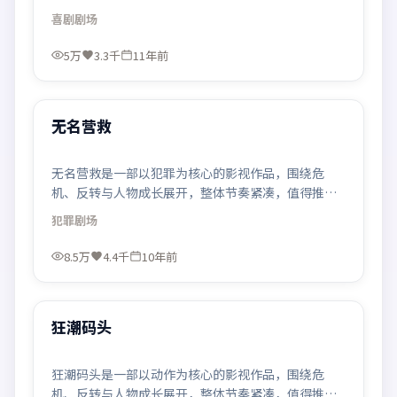
观看。
喜剧
剧场
5万
3.3千
11年前
99:34
最新
无名营救
无名营救是一部以犯罪为核心的影视作品，围绕危
机、反转与人物成长展开，整体节奏紧凑，值得推荐
观看。
犯罪
剧场
8.5万
4.4千
10年前
99:46
最新
狂潮码头
狂潮码头是一部以动作为核心的影视作品，围绕危
机、反转与人物成长展开，整体节奏紧凑，值得推荐