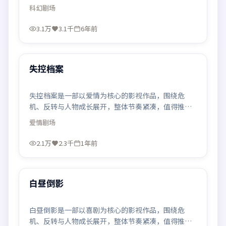
观看。
科幻
剧场
3.1万
3.1千
6年前
95:18
最新
失控档案
失控档案是一部以爱情为核心的影视作品，围绕危
机、反转与人物成长展开，整体节奏紧凑，值得推荐
观看。
爱情
剧场
2.1万
2.3千
1年前
99:25
最新
白昼倒影
白昼倒影是一部以喜剧为核心的影视作品，围绕危
机、反转与人物成长展开，整体节奏紧凑，值得推荐