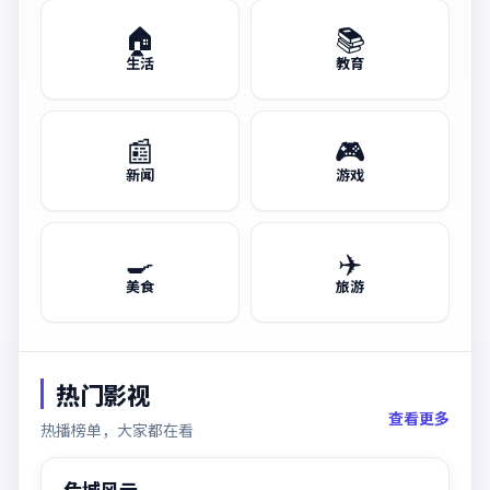
🏠
📚
生活
教育
📰
🎮
新闻
游戏
🍳
✈️
美食
旅游
热门影视
查看更多
热播榜单，大家都在看
99:14
热门
危城风云