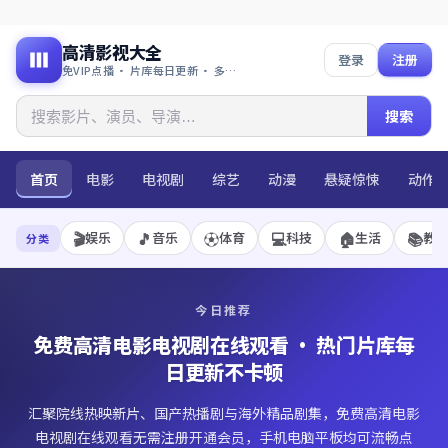
高清影视大全
登录
注册
免VIP点播 · 片库每日更新 · 多端流畅播放
搜索
首页
电影
电视剧
综艺
动漫
悬疑惊悚
动作
🎬
🎵
⚽
💻
🏠
📚
娱乐
音乐
体育
科技
生活
教
分类
今日推荐
免费高清电影电视剧在线观看
· 热门片库每
日更新不卡顿
汇聚院线热映新片、国产热播剧与海外精品剧集，免费高清电影
电视剧在线观看无需注册开通会员，手机电脑平板均可流畅点